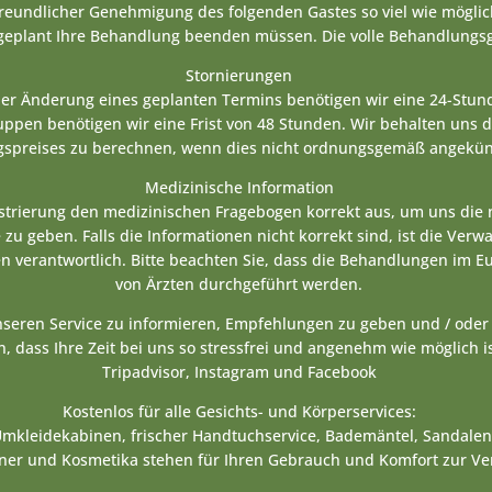
freundlicher Genehmigung des folgenden Gastes so viel wie mögli
 geplant Ihre Behandlung beenden müssen. Die volle Behandlungsg
Stornierungen
der Änderung eines geplanten Termins benötigen wir eine 24-Stund
pen benötigen wir eine Frist von 48 Stunden. Wir behalten uns d
spreises zu berechnen, wenn dies nicht ordnungsgemäß angekünd
Medizinische Information
gistrierung den medizinischen Fragebogen korrekt aus, um uns di
 zu geben. Falls die Informationen nicht korrekt sind, ist die Verw
n verantwortlich. Bitte beachten Sie, dass die Behandlungen im E
von Ärzten durchgeführt werden.
unseren Service zu informieren, Empfehlungen zu geben und / ode
, dass Ihre Zeit bei uns so stressfrei und angenehm wie möglich i
Tripadvisor, Instagram und Facebook
Kostenlos für alle Gesichts- und Körperservices:
 Umkleidekabinen, frischer Handtuchservice, Bademäntel, Sandale
ner und Kosmetika stehen für Ihren Gebrauch und Komfort zur Ve