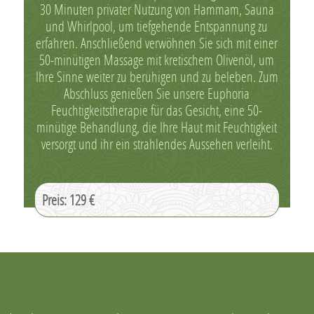
30 Minuten privater Nutzung von Hammam, Sauna
und Whirlpool, um tiefgehende Entspannung zu
erfahren. Anschließend verwöhnen Sie sich mit einer
50-minütigen Massage mit kretischem Olivenöl, um
Ihre Sinne weiter zu beruhigen und zu beleben. Zum
Abschluss genießen Sie unsere Euphoria
Feuchtigkeitstherapie für das Gesicht, eine 50-
minütige Behandlung, die Ihre Haut mit Feuchtigkeit
versorgt und ihr ein strahlendes Aussehen verleiht.
Preis: 129 €