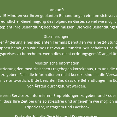
Ankunft
ns 15 Minuten vor Ihren geplanten Behandlungen ein, um sich vorzu
freundlicher Genehmigung des folgenden Gastes so viel wie mögli
 geplant Ihre Behandlung beenden müssen. Die volle Behandlungsg
Stornierungen
der Änderung eines geplanten Termins benötigen wir eine 24-Stund
pen benötigen wir eine Frist von 48 Stunden. Wir behalten uns d
spreises zu berechnen, wenn dies nicht ordnungsgemäß angekünd
Medizinische Information
gistrierung den medizinischen Fragebogen korrekt aus, um uns di
 zu geben. Falls die Informationen nicht korrekt sind, ist die Verw
n verantwortlich. Bitte beachten Sie, dass die Behandlungen im E
von Ärzten durchgeführt werden.
unseren Service zu informieren, Empfehlungen zu geben und / ode
, dass Ihre Zeit bei uns so stressfrei und angenehm wie möglich i
Tripadvisor, Instagram und Facebook
Kostenlos für alle Gesichts- und Körperservices: