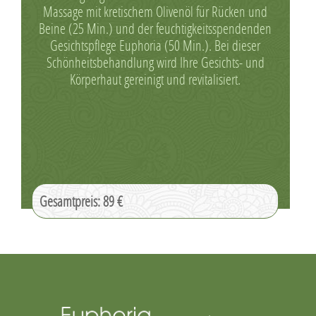
Massage mit kretischem Olivenöl für Rücken und
Beine (25 Min.) und der feuchtigkeitsspendenden
Gesichtspflege Euphoria (50 Min.). Bei dieser
Schönheitsbehandlung wird Ihre Gesichts- und
Körperhaut gereinigt und revitalisiert.
Gesamtpreis: 89 €