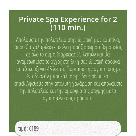
Private Spa Experience for 2
(110 min.)
Απολαύστε την πολυτέλεια στην ιδιωτική μας καμπίνα,
όπου θα χαλαρώσετε με ένα μασάζ αρωματοθεραπείας
σε όλο το σώμα διάρκειας 55 λεπτών και θα
αντιμετωπίσετε το άγχος στη δική σας ιδιωτική σάουνα
και τζακούζι για 45 λεπτά. Γιορτάστε την αγάπη σας με
ένα δωρεάν μπουκάλι αφρώδους οίνου και
snack.Αφεθείτε στην απόλυτη χαλάρωση και απολαύστε
την πολυτέλεια και την ομορφιά της στιγμής με το
αγαπημένο σας πρόσωπο.
τιμή: €189