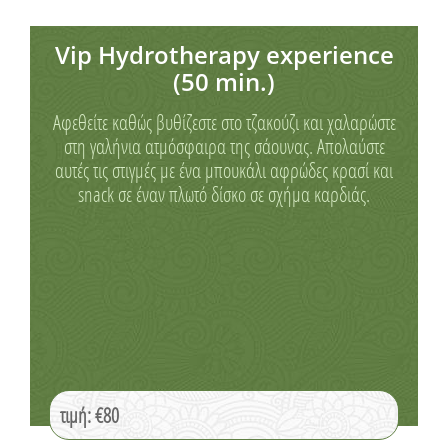
Vip Hydrotherapy experience
(50 min.)
Αφεθείτε καθώς βυθίζεστε στο τζακούζι και χαλαρώστε
στη γαλήνια ατμόσφαιρα της σάουνας. Απολαύστε
αυτές τις στιγμές με ένα μπουκάλι αφρώδες κρασί και
snack σε έναν πλωτό δίσκο σε σχήμα καρδιάς.
τιμή: €80