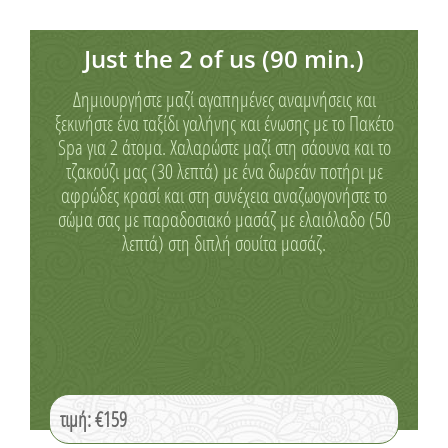
Just the 2 of us (90 min.)
Δημιουργήστε μαζί αγαπημένες αναμνήσεις και
ξεκινήστε ένα ταξίδι γαλήνης και ένωσης με το Πακέτο
Spa για 2 άτομα. Χαλαρώστε μαζί στη σάουνα και το
τζακούζι μας (30 λεπτά) με ένα δωρεάν ποτήρι με
αφρώδες κρασί και στη συνέχεια αναζωογονήστε το
σώμα σας με παραδοσιακό μασάζ με ελαιόλαδο (50
λεπτά) στη διπλή σουίτα μασάζ.
τιμή: €159