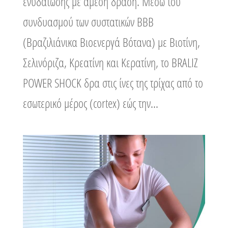
ενυδάτωσης με άμεση δράση. Μέσω του
συνδυασμού των συστατικών BBB
(Βραζιλιάνικα Βιοενεργά Βότανα) με Βιοτίνη,
Σελινόριζα, Κρεατίνη και Κερατίνη, το BRALIZ
POWER SHOCK δρα στις ίνες της τρίχας από το
εσωτερικό μέρος (cortex) εώς την...