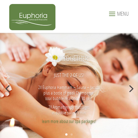
MENU
RELAX TOGETHER!
JUST THE 2 OF US!
2X Euphoria Hammam – Sauna – Jacuzzi
plus a bottle of greek Champagne,
total bubble relaxation! 30 min.
2X Aromatherapy massages
in double suite 55 min.
learn more about our spa packages!